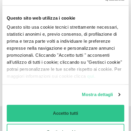
le esportazioni verso l’Europa. Nissan comincia
anche a produrre auto sportive. Nel 1967 Nissan
Questo sito web utilizza i cookie
lanciò la Datsun 150 e nel 1969 la Datsun Fairlady
Questo sito usa cookie tecnici strettamente necessari,
Z: diventerà a breve l'auto sportiva più venduta
statistici anonimi e, previo consenso, di profilazione di
al mondo. Gli anni ‘80 vedono la nascita di
prima e terza parte volti a individuare le preferenze
stabilimenti produttivi in diverse parti del
espresse nella navigazione e personalizzare annunci
mondo: nel 1980 viene aperta la prima fabbrica
promozionali. Cliccando "Accetto tutti " acconsenti
“yankee” a Smyrna, nel Tennessee, nel 1984
all’utilizzo di tutti i cookie; cliccando su "Gestisci cookie"
quella di Sunderland (Regno Unito), mentre la
potrai personalizzare le tue scelte rispetto ai cookie. Per
filiale italiana nasce nel 1988. La crescita continua
maggiori informazioni sui cookie clicca
qui.
negli anni ‘90 e si consolida nel 1999 grazie
all’accordo con Renault, che porta alla nascita
del quarto gruppo automobilistico mondiale.
Mostra dettagli
Accetto tutti
Dove preferisci noleggiare la tua 