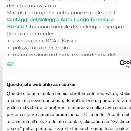
della tua nuova auto.
Ma cosa è compreso nel canone e quali sono
i
vantaggi del Noleggio Auto Lungo Termine a
Brescia
? Il canone mensile del noleggio è sempre
fisso, e comprende:
assicurazione RCA e Kasko
polizza furto e incendio
manutenzione ordinaria e straordinaria del
veicolo
soccorso e assistenza stradale
servizio di assistenza clienti dedicato
Con CarPlanner l’unica tua preoccupazione sarà
Questo sito web utilizza i cookie
fare il pieno e guidare la tua nuova auto!
Questo sito usa cookie tecnici strettamente necessari, statist
anonimi e, previo consenso, di profilazione di prima e terza p
CarPlanner e le offerte Noleggio
volti a individuare le preferenze espresse nella navigazione e
Lungo Termine Brescia
personalizzare annunci promozionali. Cliccando "Accetto tutti
L’offerta CarPlanner per auto a
Noleggio a
acconsenti all’utilizzo di tutti i cookie; cliccando su "Gestisci
Lungo Termine a Brescia
è davvero vasta. Ad
cookie" potrai personalizzare le tue scelte rispetto ai cookie.