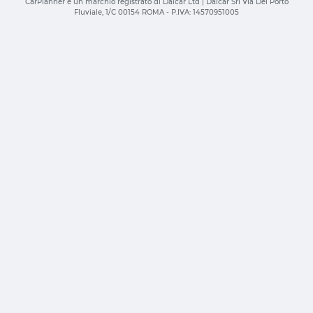
CarPlanner è un marchio registrato di Daicar Ltd | Daicar Srl Via Del Porto
Fluviale, 1/C 00154 ROMA - P.IVA: 14570951005