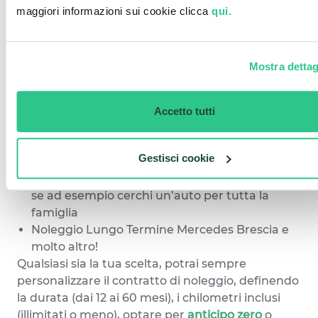
esempio, puoi trovare:
maggiori informazioni sui cookie clicca
qui.
Noleggio Lungo Termine di una Mini
Countryman a Brescia, una scelta anche
ecosostenibile perché si tratta di un’
auto ad
Mostra dettag
alimentazione ibridaa
Noleggio Lungo Termine BMW Brescia, se ad
esempio stai cercando una berlina
Accetto tutti
Noleggio Lungo Termine Smart Brescia, la
citycar per eccellenza, comoda e
Gestisci cookie
maneggevole
Noleggio Lungo Termine Volkswagen Brescia,
se ad esempio cerchi un’auto per tutta la
famiglia
Noleggio Lungo Termine Mercedes Brescia e
molto altro!
Qualsiasi sia la tua scelta, potrai sempre
personalizzare il contratto di noleggio, definendo
la durata (dai 12 ai 60 mesi), i chilometri inclusi
(illimitati o meno), optare per
anticipo zero
o