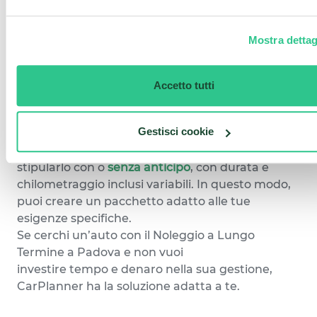
pronta consegna
, con la formula noleggio chiaro
o con offerte di Noleggio a Lungo Termine
Mostra dettag
specificamente pensate per
Noleggio Auto
Lungo Termine per Privati
e liberi professionisti.
Sul sito potrai bloccare l'offerta al prezzo più
Accetto tutti
conveniente o richiedere un preventivo ad un
nostro consulente, che provvederà a stilare un
Gestisci cookie
piano contrattuale su misura delle tue esigenze.
Il contratto è flessibile e puoi anche decidere di
stipularlo con o
senza anticipo
, con durata e
chilometraggio inclusi variabili. In questo modo,
puoi creare un pacchetto adatto alle tue
esigenze specifiche.
Se cerchi un’auto con il Noleggio a Lungo
Termine a Padova e non vuoi
investire tempo e denaro nella sua gestione,
CarPlanner ha la soluzione adatta a te.