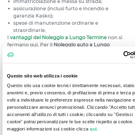
immatricolazione e messa su strada;
assicurazione (inclusi furto e incendio e
garanzia Kasko);
spese di manutenzione ordinarie e
straordinarie.
I
vantaggi del Noleggio a Lungo Termine
non si
fermano qui. Per il
Noleggio auto a Lungo
Termine a Padova e provincia
, CarPlanner
include anche il soccorso e l'assistenza stradale
h24 ed un servizio clienti dedicato a disposizione
per tutta la durata contrattuale.
Questo sito web utilizza i cookie
Il Noleggio a Lungo Termine a
Questo sito usa cookie tecnici strettamente necessari, statist
anonimi e, previo consenso, di profilazione di prima e terza p
Padova comodamente online
volti a individuare le preferenze espresse nella navigazione e
CarPlanner ha reso la procedura di noleggio a
personalizzare annunci promozionali. Cliccando "Accetto tutti
Padova semplice e trasparente in ogni sua fase.
acconsenti all’utilizzo di tutti i cookie; cliccando su "Gestisci
Puoi scegliere l'auto che desideri comodamente
cookie" potrai personalizzare le tue scelte rispetto ai cookie.
online e in pochi clic. Audi, Fiat, Smart, Peugeot,
maggiori informazioni sui cookie clicca
qui.
Nissan e molti altri marchi sono disponibili in