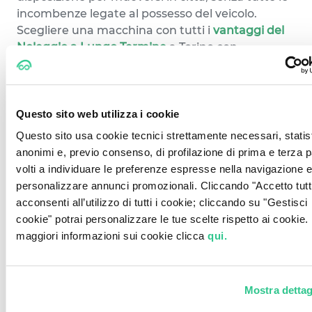
incombenze legate al possesso del veicolo.
Scegliere una macchina con tutti i
vantaggi del
Noleggio a Lungo Termine
a Torino con
CarPlanner vuol dire avere massima flessibilità: è
sempre possibile personalizzare il contratto,
definendo in base alle proprie esigenze: la durata
del noleggio, i chilometri inclusi, la formula con o
Questo sito web utilizza i cookie
senza anticipo
e servizi accessori.
Questo sito usa cookie tecnici strettamente necessari, statist
anonimi e, previo consenso, di profilazione di prima e terza p
Noleggio Auto Lungo Termine
volti a individuare le preferenze espresse nella navigazione e
Torino: prezzi
personalizzare annunci promozionali. Cliccando "Accetto tutti
Le offerte di
Noleggio a Lungo Termine di
acconsenti all’utilizzo di tutti i cookie; cliccando su "Gestisci
Carplanner a Torino
, sono pensate per le
cookie" potrai personalizzare le tue scelte rispetto ai cookie.
esigenze di ogni automobilista: dalle citycar alle
maggiori informazioni sui cookie clicca
qui.
berline, dalle monovolume ai SUV, il parco auto
CarPlanner per il
Noleggio auto low cost
è vasto
e comprende macchine di diversa cilindrata delle
Mostra dettag
migliori macchine.