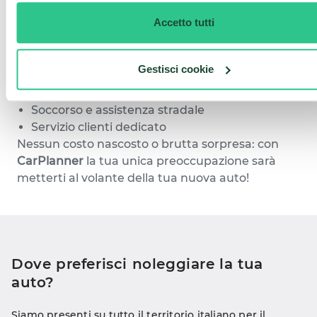
Ad esempio, puoi scegliere per il tuo
Noleggio a
Accetto tutti
Lungo Termine Fiat
o Renault, ma anche
Mercedes, Audi e Peugeot.
Assicurazione RCA e Kasko
Gestisci cookie
Manutenzione straordinaria e ordinaria
Polizza furto e incendio
Soccorso e assistenza stradale
Servizio clienti dedicato
Nessun costo nascosto o brutta sorpresa: con
CarPlanner
la tua unica preoccupazione sarà
metterti al volante della tua nuova auto!
Dove preferisci noleggiare la tua 
auto?
Siamo presenti su tutto il territorio italiano per il 