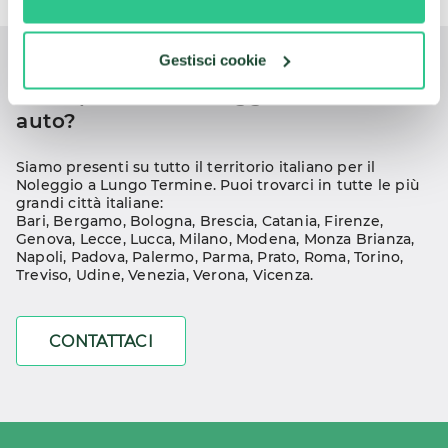
Gestisci cookie
Dove preferisci noleggiare la tua 
auto?
Siamo presenti su tutto il territorio italiano per il 
Noleggio a Lungo Termine. Puoi trovarci in tutte le più 
grandi città italiane:
Bari
, 
Bergamo
, 
Bologna
, 
Brescia
, 
Catania
, 
Firenze
, 
Genova
, 
Lecce
, 
Lucca
, 
Milano
, 
Modena
, 
Monza Brianza
, 
Napoli
, 
Padova
, 
Palermo
, 
Parma
, 
Prato
, 
Roma
, 
Torino
, 
Treviso
, 
Udine
, 
Venezia
, 
Verona
, 
Vicenza
.
CONTATTACI