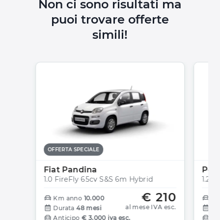
Non ci sono risultati ma
puoi trovare offerte
simili!
OFFERTA SPECIALE
Fiat Pandina
Peu
1.0 FireFly 65cv S&S 6m Hybrid
1.2 T
€ 210
Km anno
10.000
Km
al mese IVA esc.
Durata
48 mesi
Du
Anticipo
€ 3.000 iva esc.
An