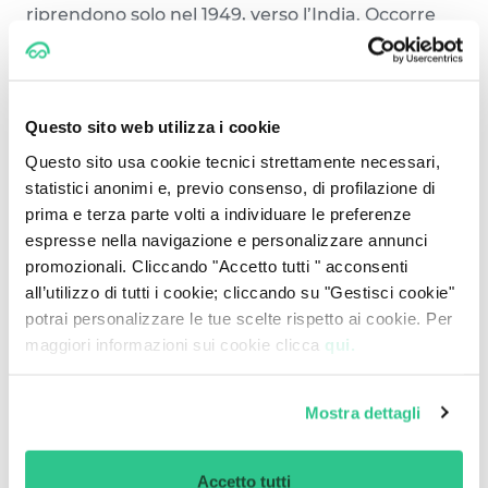
riprendono solo nel 1949, verso l’India. Occorre
attendere fino al 1958 per assistere alla
comparsa di un nuovo veicolo: il Romper, un
camion leggero a 4 ruote. La prima auto
prodotta da Mazda è, nel 1960, la R360 Coupé:
Questo sito web utilizza i cookie
una coupé a due porte e quattro posti, che
Questo sito usa cookie tecnici strettamente necessari,
realizza il sogno di mobilità di moltissimi
statistici anonimi e, previo consenso, di profilazione di
lavoratori giapponesi. Seguono la Carol 600,
prima e terza parte volti a individuare le preferenze
prima autovettura a quattro porte introdotta nel
espresse nella navigazione e personalizzare annunci
1962, e la Familia Van, l’anno successivo. La storia
promozionali. Cliccando "Accetto tutti " acconsenti
di Mazda si intreccia poi con quella di Ford: nel
all’utilizzo di tutti i cookie; cliccando su "Gestisci cookie"
1974, a causa di difficoltà economiche, l’azienda
potrai personalizzare le tue scelte rispetto ai cookie. Per
giapponese stringe con il marchio americano un
maggiori informazioni sui cookie clicca
qui.
sodalizio che durerà fino al 2015. Nel maggio 2015,
l'azienda firma un accordo con Toyota, che
prevede che Mazda fornirà a Toyota la tecnologia
Mostra dettagli
SkyActiv, in cambio della fornitura di celle a
idrogeno.
Accetto tutti