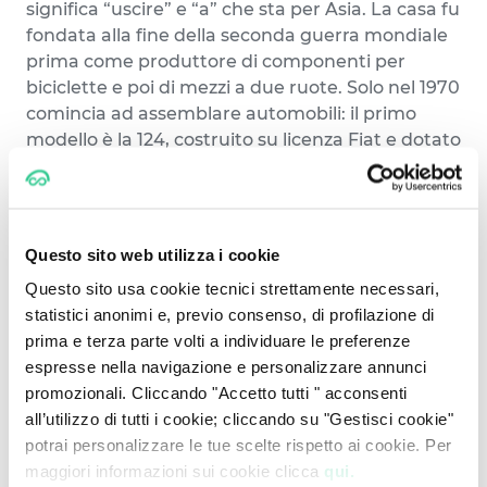
significa “uscire” e “a” che sta per Asia. La casa fu
fondata alla fine della seconda guerra mondiale
prima come produttore di componenti per
biciclette e poi di mezzi a due ruote. Solo nel 1970
comincia ad assemblare automobili: il primo
modello è la 124, costruito su licenza Fiat e dotato
di un motore 1.2 a benzina da 65 cavalli. La
società comincia a varcare i confini nazionali a
metà degli anni 70, con la Brisa, seconda
generazione della Mazda Familia. Kia produce il
Questo sito web utilizza i cookie
primo motore diesel nel 1978, l’anno successivo
Questo sito usa cookie tecnici strettamente necessari,
comincia ad assemblare su licenza la Fiat 132 e la
statistici anonimi e, previo consenso, di profilazione di
Peugeot 604. Il 1981 segna uno stop forzato nella
prima e terza parte volti a individuare le preferenze
produzione di auto per uso civile da parte
espresse nella navigazione e personalizzare annunci
dell’azienda, alla quale il governo dittatoriale di
promozionali. Cliccando "Accetto tutti " acconsenti
Chun Doo-hwan impone di concentrarsi
all’utilizzo di tutti i cookie; cliccando su "Gestisci cookie"
esclusivamente sui furgoni. Risale a questo
potrai personalizzare le tue scelte rispetto ai cookie. Per
periodo l’esordio del Bongo, veicolo commerciale
maggiori informazioni sui cookie clicca
qui.
dalla portata di una tonnellata. Nel 1986, però,