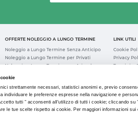
OFFERTE NOLEGGIO A LUNGO TERMINE
LINK UTILI
Noleggio a Lungo Termine Senza Anticipo
Cookie Pol
Noleggio a Lungo Termine per Privati
Privacy Pol
Noleggio a Lungo Termine per Aziende
Termini e 
Noleggio a Lungo Termine BMW
Mappa del 
 cookie
Noleggio a Lungo Termine Mercedes
ici strettamente necessari, statistici anonimi e, previo consenso
Noleggio a Lungo Termine Smart
ti a individuare le preferenze espresse nella navigazione e perso
etto tutti " acconsenti all’utilizzo di tutti i cookie; cliccando su
re le tue scelte rispetto ai cookie. Per maggiori informazioni sui
marchio registrato di Daicar Ltd | Daicar Srl Via Del Porto Fluviale, 1/C 00154 ROMA - P