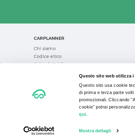
CARPLANNER
Chi siamo
Codice etico
Auto elettriche
Auto in vendita
Questo sito web utilizza i
Blog
Questo sito usa cookie tecn
I nostri marchi
di prima e terza parte vol
Offerte Noleggio a Lungo Termine
promozionali. Cliccando "Acc
Vantaggi del Noleggio
cookie" potrai personalizza
FAQ
qui.
CarPlanner è un 
Mostra dettagli