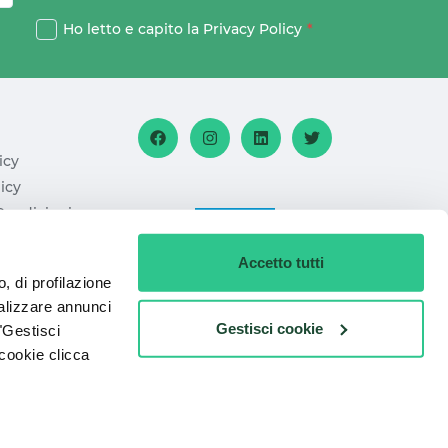
Ho letto e capito la
Privacy Policy
*
icy
icy
Condizioni
sito
Accetto tutti
, di profilazione
nalizzare annunci
Gestisci cookie
 "Gestisci
 cookie clicca
.IVA: 14570951005