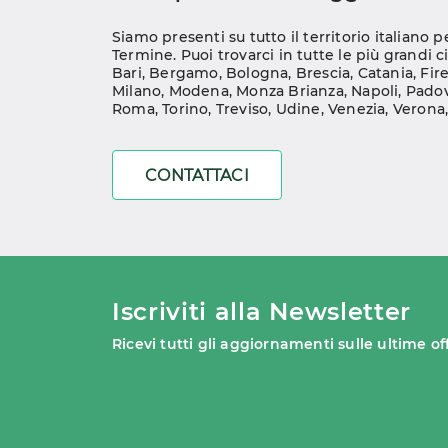
Siamo presenti su tutto il territorio italiano p
Termine. Puoi trovarci in tutte le più grandi ci
Bari
, 
Bergamo
, 
Bologna
, 
Brescia
, 
Catania
, 
Fir
Milano
, 
Modena
, 
Monza Brianza
, 
Napoli
, 
Pado
Roma
, 
Torino
, 
Treviso
, 
Udine
, 
Venezia
, 
Verona
CONTATTACI
Iscriviti alla Newsletter
Ricevi tutti gli aggiornamenti sulle ultime of