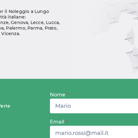
er il Noleggio a Lungo 
ttà italiane:
enze
, 
Genova
, 
Lecce
, 
Lucca
, 
va
, 
Palermo
, 
Parma
, 
Prato
, 
, 
Vicenza
.
Nome
*
ferte
Email
*