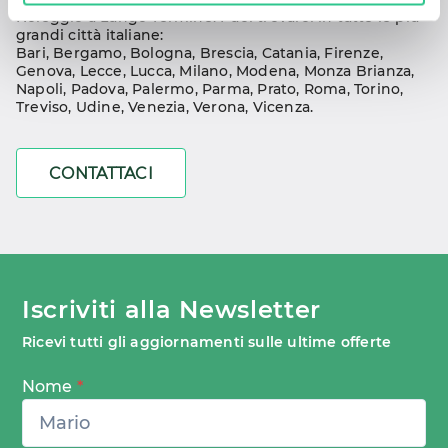
Noleggio a Lungo Termine. Puoi trovarci in tutte le più 
grandi città italiane:
Bari
, 
Bergamo
, 
Bologna
, 
Brescia
, 
Catania
, 
Firenze
, 
Genova
, 
Lecce
, 
Lucca
, 
Milano
, 
Modena
, 
Monza Brianza
, 
Napoli
, 
Padova
, 
Palermo
, 
Parma
, 
Prato
, 
Roma
, 
Torino
, 
Treviso
, 
Udine
, 
Venezia
, 
Verona
, 
Vicenza
.
CONTATTACI
Iscriviti alla Newsletter
Ricevi tutti gli aggiornamenti sulle ultime offerte
Nome
*