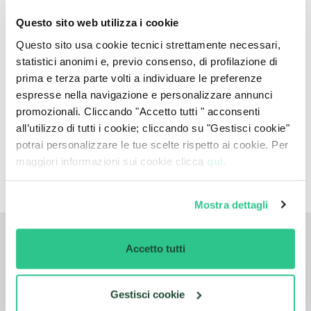
GTI CUPRa
, spinta da un motore 2.0 a benzina da
Questo sito web utilizza i cookie
150 CV. Tre anni dopo viene rimpiazzata dalla
CUPRa 2, leggermente modificata nell’assetto e
Questo sito usa cookie tecnici strettamente necessari,
con un vistoso adesivo nella parte bassa della
statistici anonimi e, previo consenso, di profilazione di
fiancata. Con il passare degli anni,
il nome Cupra
prima e terza parte volti a individuare le preferenze
diventa sempre più associato alle auto sportive
espresse nella navigazione e personalizzare annunci
spagnole, ma non è ancora un marchio
promozionali. Cliccando "Accetto tutti " acconsenti
autonomo. La situazione cambia nel 2018
all’utilizzo di tutti i cookie; cliccando su "Gestisci cookie"
quando viene
annunciata la futura indipendenza
potrai personalizzare le tue scelte rispetto ai cookie. Per
da Seat e con l'ingresso della prima
Cupra Ateca
maggiori informazioni sui cookie clicca
qui.
nei concessionari.
Mostra dettagli
Accetto tutti
Dove preferisci noleggiare la tua 
auto?
Gestisci cookie
Siamo presenti su tutto il territorio italiano per il 