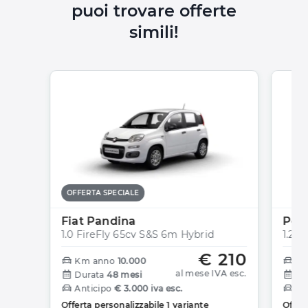
puoi trovare offerte
simili!
OFFERTA SPECIALE
Fiat Pandina
Peu
1.0 FireFly 65cv S&S 6m Hybrid
1.2 T
€ 210
Km anno
10.000
Km
al mese IVA esc.
Durata
48 mesi
Du
Anticipo
€ 3.000 iva esc.
An
Offerta personalizzabile 1 variante
Offert