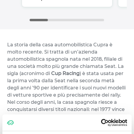
La storia della casa automobilistica Cupra è
molto recente. Si tratta di un’azienda
automobilistica spagnola nata nel 2018,
filiale di
una società molto più grande chiamata Seat. L
a
sigla (acronimo di
Cup Racing
) è stata usata per
la prima volta dalla Seat nella seconda metà
degli anni ’90 per identificare i suoi nuovi modelli
di vetture sportive e più precisamente dei rally.
Nel corso degli anni, la casa spagnola riesce a
conquistarsi diversi titoli nazionali: nel 1977 vince
ai campionati di
Rally di Monte Carlo
con una
124D Especial 1800
guidata dall’iberico
Antonio
Zanini
. Nel 1996 fa il suo ingresso la
Seat Ibiza 2.0