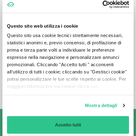
Dove preferisci noleggiare la tua 
auto?
Questo sito web utilizza i cookie
Siamo presenti su tutto il territorio italiano per il 
Questo sito usa cookie tecnici strettamente necessari,
Noleggio a Lungo Termine. Puoi trovarci in tutte le più 
grandi città italiane:
statistici anonimi e, previo consenso, di profilazione di
Bari
, 
Bergamo
, 
Bologna
, 
Brescia
, 
Catania
, 
Firenze
, 
prima e terza parte volti a individuare le preferenze
Genova
, 
Lecce
, 
Lucca
, 
Milano
, 
Modena
, 
Monza Brianza
, 
espresse nella navigazione e personalizzare annunci
Napoli
, 
Padova
, 
Palermo
, 
Parma
, 
Prato
, 
Roma
, 
Torino
, 
Treviso
, 
Udine
, 
Venezia
, 
Verona
, 
Vicenza
.
promozionali. Cliccando "Accetto tutti " acconsenti
all’utilizzo di tutti i cookie; cliccando su "Gestisci cookie"
potrai personalizzare le tue scelte rispetto ai cookie. Per
CONTATTACI
maggiori informazioni sui cookie clicca
qui.
Mostra dettagli
Iscriviti alla Newsletter
Accetto tutti
Ricevi tutti gli aggiornamenti sulle ultime offerte