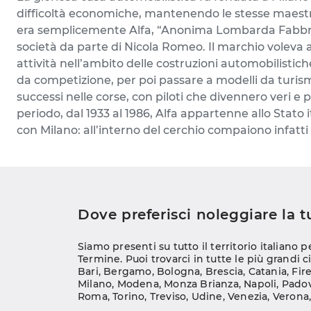
difficoltà economiche, mantenendo le stesse maestran
era semplicemente Alfa, “Anonima Lombarda Fabbrica 
società da parte di Nicola Romeo. Il marchio voleva a
attività nell’ambito delle costruzioni automobilistich
da competizione, per poi passare a modelli da turismo
successi nelle corse, con piloti che divennero veri e 
periodo, dal 1933 al 1986, Alfa appartenne allo Stato 
con Milano: all’interno del cerchio compaiono infatti 
Dove preferisci noleggiare la 
Siamo presenti su tutto il territorio italiano p
Termine. Puoi trovarci in tutte le più grandi ci
Bari
, 
Bergamo
, 
Bologna
, 
Brescia
, 
Catania
, 
Fir
Milano
, 
Modena
, 
Monza Brianza
, 
Napoli
, 
Pado
Roma
, 
Torino
, 
Treviso
, 
Udine
, 
Venezia
, 
Verona