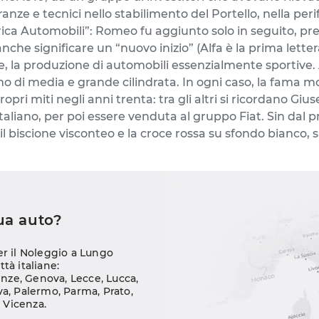
ze e tecnici nello stabilimento del Portello, nella per
Automobili”: Romeo fu aggiunto solo in seguito, precis
nche significare un “nuovo inizio” (Alfa è la prima lette
e, la produzione di automobili essenzialmente sportive. A
 di media e grande cilindrata. In ogni caso, la fama mond
propri miti negli anni trenta: tra gli altri si ricordano 
italiano, per poi essere venduta al gruppo Fiat. Sin dal 
il biscione visconteo e la croce rossa su sfondo bianco, s
tua auto?
er il Noleggio a Lungo 
ttà italiane:
enze
, 
Genova
, 
Lecce
, 
Lucca
, 
va
, 
Palermo
, 
Parma
, 
Prato
, 
, 
Vicenza
.