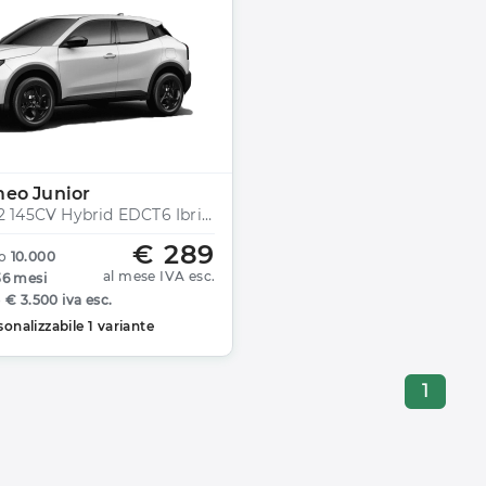
meo Junior
JUNIOR 1.2 145CV Hybrid EDCT6 Ibrida
€ 289
o
10.000
al mese IVA esc.
36 mesi
o
€ 3.500 iva esc.
sonalizzabile 1 variante
1