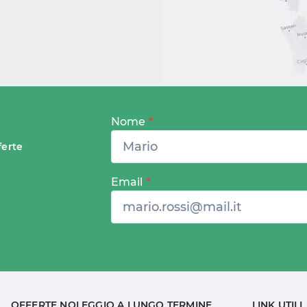
Nome
*
ferte
Email
*
OFFERTE NOLEGGIO A LUNGO TERMINE
LINK UTILI