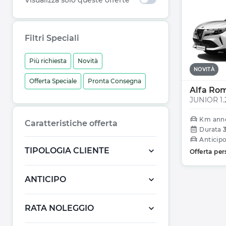
Visualizza solo queste offerte
Filtri Speciali
Più richiesta
Novità
NOVITÀ
Offerta Speciale
Pronta Consegna
Alfa Ro
Km ann
Caratteristiche offerta
Durata
Anticip
TIPOLOGIA CLIENTE
Offerta per
ANTICIPO
RATA NOLEGGIO