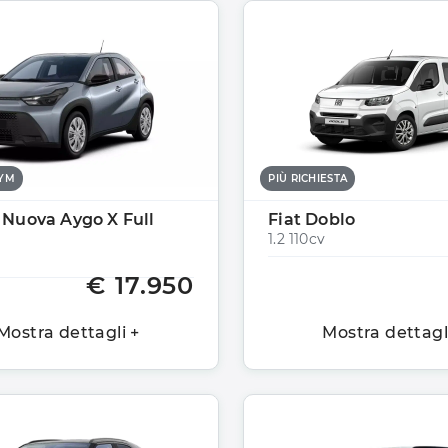
TYM
PIÙ RICHIESTA
 Nuova Aygo X Full
Fiat Doblo
1.2 110cv
€ 17.950
Mostra dettagli +
Mostra dettagl