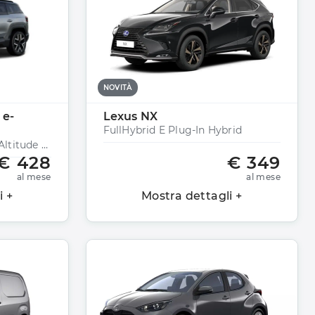
NOVITÀ
 e-
Lexus NX
FullHybrid E Plug-In Hybrid
1.2 Turbo E-Hybrid Mhev Altitude Fwd 145cv Edct6
€ 428
€ 349
al mese
al mese
i +
Mostra dettagli +