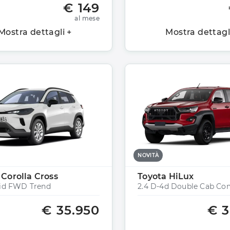
€ 149
al mese
Mostra dettagli +
Mostra dettagl
NOVITÀ
 Corolla Cross
Toyota HiLux
rid FWD Trend
€ 35.950
€ 3