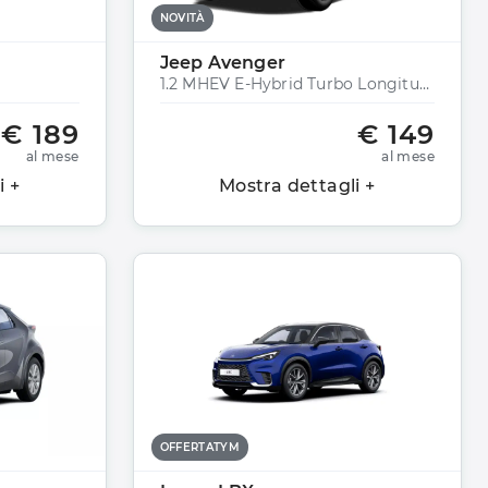
NOVITÀ
Jeep Avenger
1.2 MHEV E-Hybrid Turbo Longitude
€ 189
€ 149
al mese
al mese
i +
Mostra dettagli +
OFFERTATYM