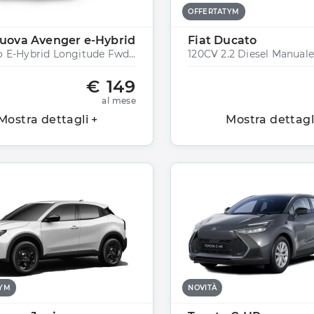
OFFERTATYM
uova Avenger e-Hybrid
Fiat Ducato
1.2 Turbo E-Hybrid Longitude Fwd 110cv Edct6
120CV 2.2 Diesel Manuale
€ 149
al mese
Mostra dettagli +
Mostra dettagl
TYM
NOVITÀ