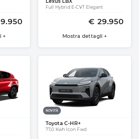
Lexus LBX
Full Hybrid E-CVT Elegant
29.950
€ 29.950
i +
Mostra dettagli +
NOVITÀ
Toyota C-HR+
77,0 Kwh Icon Fwd