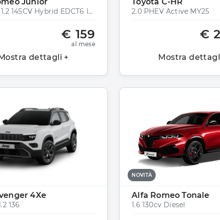
omeo Junior
Toyota C-HR
JUNIOR 1.2 145CV Hybrid EDCT6 Ibrida
2.0 PHEV Active MY25
€ 159
€ 
al mese
Mostra dettagli +
Mostra dettagl
NOVITÀ
venger 4Xe
Alfa Romeo Tonale
.2 136
1.6 130cv Diesel