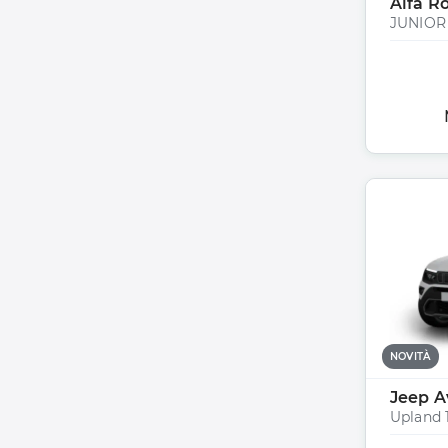
Alfa R
NOVITÀ
Jeep A
Upland 1