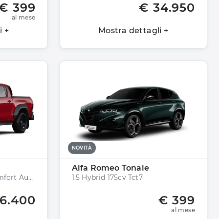
€ 399
€ 34.950
al mese
i +
Mostra dettagli +
NOVITÀ
Alfa Romeo Tonale
2.4 D-4d Double Cab Comfort Auto
1.5 Hybrid 175cv Tct7
6.400
€ 399
al mese