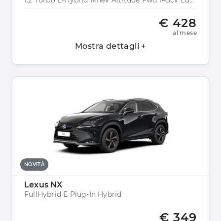
1.2 Turbo E-Hybrid Mhev Altitude Fwd 145cv Edct6
€ 428
al mese
Mostra dettagli +
NOVITÀ
Lexus NX
FullHybrid E Plug-In Hybrid
€ 349