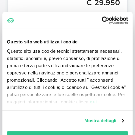
€ 29.950
Mostra dettagli +
Questo sito web utilizza i cookie
Questo sito usa cookie tecnici strettamente necessari,
statistici anonimi e, previo consenso, di profilazione di
prima e terza parte volti a individuare le preferenze
espresse nella navigazione e personalizzare annunci
promozionali. Cliccando "Accetto tutti " acconsenti
all’utilizzo di tutti i cookie; cliccando su "Gestisci cookie"
OFFERTATYM
potrai personalizzare le tue scelte rispetto ai cookie. Per
Lexus LBX
maggiori informazioni sui cookie clicca
qui.
Full Hybrid E-CVT Elegant
€ 29.950
Mostra dettagli