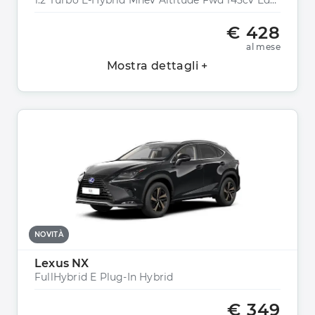
1.2 Turbo E-Hybrid Mhev Altitude Fwd 145cv Edct6
€ 428
al mese
Mostra dettagli +
NOVITÀ
Lexus NX
FullHybrid E Plug-In Hybrid
€ 349