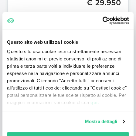
€ 29.950
Mostra dettagli +
Questo sito web utilizza i cookie
Questo sito usa cookie tecnici strettamente necessari,
statistici anonimi e, previo consenso, di profilazione di
prima e terza parte volti a individuare le preferenze
espresse nella navigazione e personalizzare annunci
promozionali. Cliccando "Accetto tutti " acconsenti
all’utilizzo di tutti i cookie; cliccando su "Gestisci cookie"
OFFERTATYM
potrai personalizzare le tue scelte rispetto ai cookie. Per
Lexus LBX
maggiori informazioni sui cookie clicca
qui.
Full Hybrid E-CVT Elegant
€ 29.950
Mostra dettagli