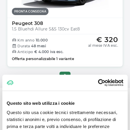
PRONTA CONSEGNA
Peugeot 308
1.5 Bluehdi Allure S&s 130cv Eat8
€ 320
Km anno
10.000
al mese IVA esc.
Durata
48 mesi
Anticipo
€ 4.000 iva esc.
Offerta personalizzabile 1 variante
1
Questo sito web utilizza i cookie
Noleggio a Lungo Termine: scegli
Questo sito usa cookie tecnici strettamente necessari,
una Peugeot per la tua
statistici anonimi e, previo consenso, di profilazione di
prima e terza parte volti a individuare le preferenze
convenienza