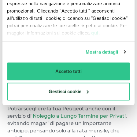
espresse nella navigazione e personalizzare annunci
Peugeot è un marchio che ha fatto
promozionali. Cliccando "Accetto tutti " acconsenti
dell’innovazione il suo cavallo di battaglia, una
all’utilizzo di tutti i cookie; cliccando su "Gestisci cookie"
casa automobilistica storica, che ha saputo
potrai personalizzare le tue scelte rispetto ai cookie. Per
reinventarsi ogni volta, stando sempre un passo
maggiori informazioni sui cookie clicca
qui.
più avanti.
Scegliendo il
Noleggio a Lungo Termine
che
offriamo, avrai accesso all’unicità che questi
Mostra dettagli
modelli propongono, non rinunciando alla
convenienza del nostro servizio.
Accetto tutti
Offriamo servizi per tutti, a partire dal
Noleggio a
Lungo Termine per aziende e partite IVA
, che
oltre a tutti i vantaggi generici della nostra
Gestisci cookie
proposta, permette di accedere a importanti
vantaggi fiscali e gestionali.
Potrai scegliere la tua Peugeot anche con il
servizio di
Noleggio a Lungo Termine per Privati
,
evitando magari di pagare un importante
anticipo, pensando solo alla rata mensile, che