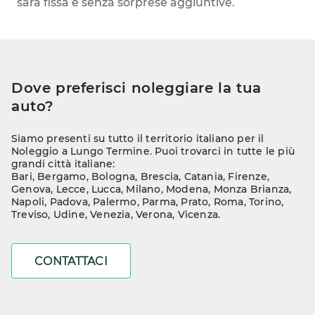
sarà fissa e senza sorprese aggiuntive.
Dove preferisci noleggiare la tua 
auto?
Siamo presenti su tutto il territorio italiano per il 
Noleggio a Lungo Termine. Puoi trovarci in tutte le più 
grandi città italiane:
Bari
, 
Bergamo
, 
Bologna
, 
Brescia
, 
Catania
, 
Firenze
, 
Genova
, 
Lecce
, 
Lucca
, 
Milano
, 
Modena
, 
Monza Brianza
, 
Napoli
, 
Padova
, 
Palermo
, 
Parma
, 
Prato
, 
Roma
, 
Torino
, 
Treviso
, 
Udine
, 
Venezia
, 
Verona
, 
Vicenza
.
CONTATTACI