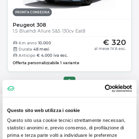
PRONTA CONSEGNA
Peugeot 308
1.5 Bluehdi Allure S&s 130cv Eat8
€ 320
Km anno
10.000
al mese IVA esc.
Durata
48 mesi
Anticipo
€ 4.000 iva esc.
Offerta personalizzabile 1 variante
1
Questo sito web utilizza i cookie
Noleggio a Lungo Termine: scegli
Questo sito usa cookie tecnici strettamente necessari,
una Peugeot per la tua
statistici anonimi e, previo consenso, di profilazione di
prima e terza parte volti a individuare le preferenze
convenienza