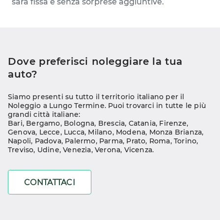
sarà fissa e senza sorprese aggiuntive.
Dove preferisci noleggiare la tua 
auto?
Siamo presenti su tutto il territorio italiano per il 
Noleggio a Lungo Termine. Puoi trovarci in tutte le più 
grandi città italiane:
Bari
, 
Bergamo
, 
Bologna
, 
Brescia
, 
Catania
, 
Firenze
, 
Genova
, 
Lecce
, 
Lucca
, 
Milano
, 
Modena
, 
Monza Brianza
, 
Napoli
, 
Padova
, 
Palermo
, 
Parma
, 
Prato
, 
Roma
, 
Torino
, 
Treviso
, 
Udine
, 
Venezia
, 
Verona
, 
Vicenza
.
CONTATTACI