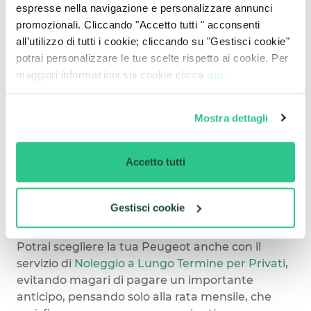
espresse nella navigazione e personalizzare annunci
Peugeot è un marchio che ha fatto
promozionali. Cliccando "Accetto tutti " acconsenti
dell’innovazione il suo cavallo di battaglia, una
all’utilizzo di tutti i cookie; cliccando su "Gestisci cookie"
casa automobilistica storica, che ha saputo
potrai personalizzare le tue scelte rispetto ai cookie. Per
reinventarsi ogni volta, stando sempre un passo
maggiori informazioni sui cookie clicca
qui.
più avanti.
Scegliendo il
Noleggio a Lungo Termine
che
offriamo, avrai accesso all’unicità che questi
Mostra dettagli
modelli propongono, non rinunciando alla
convenienza del nostro servizio.
Accetto tutti
Offriamo servizi per tutti, a partire dal
Noleggio a
Lungo Termine per aziende e partite IVA
, che
oltre a tutti i vantaggi generici della nostra
Gestisci cookie
proposta, permette di accedere a importanti
vantaggi fiscali e gestionali.
Potrai scegliere la tua Peugeot anche con il
servizio di
Noleggio a Lungo Termine per Privati
,
evitando magari di pagare un importante
anticipo, pensando solo alla rata mensile, che