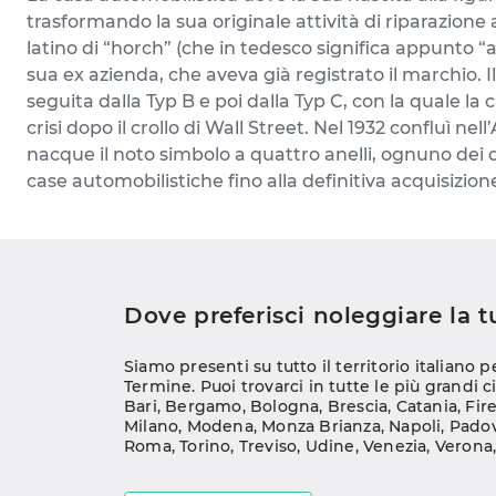
trasformando la sua originale attività di riparazione 
latino di “horch” (che in tedesco significa appunto “a
sua ex azienda, che aveva già registrato il marchio. 
seguita dalla Typ B e poi dalla Typ C, con la quale la
crisi dopo il crollo di Wall Street. Nel 1932 confluì
nacque il noto simbolo a quattro anelli, ognuno dei 
case automobilistiche fino alla definitiva acquisizi
Dove preferisci noleggiare la 
Siamo presenti su tutto il territorio italiano p
Termine. Puoi trovarci in tutte le più grandi ci
Bari
, 
Bergamo
, 
Bologna
, 
Brescia
, 
Catania
, 
Fir
Milano
, 
Modena
, 
Monza Brianza
, 
Napoli
, 
Pado
Roma
, 
Torino
, 
Treviso
, 
Udine
, 
Venezia
, 
Verona