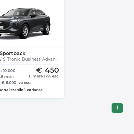
 Sportback
TDI 110 KW S Tronic Business Advanced
€ 450
o
10.000
al mese IVA esc.
48 mesi
o
€ 6.000 iva esc.
sonalizzabile 1 variante
1