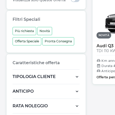
Visualizza solo queste offerte
Filtri Speciali
Più richiesta
Novità
NOVITÀ
Offerta Speciale
Pronta Consegna
Audi Q3
Km ann
Caratteristiche offerta
Durata
Anticip
TIPOLOGIA CLIENTE
Offerta per
ANTICIPO
RATA NOLEGGIO