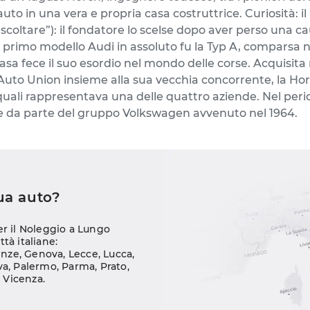
auto in una vera e propria casa costruttrice. Curiosità: i
scoltare”): il fondatore lo scelse dopo aver perso una cau
Il primo modello Audi in assoluto fu la Typ A, comparsa 
 casa fece il suo esordio nel mondo delle corse. Acquisit
 nell’Auto Union insieme alla sua vecchia concorrente, la 
quali rappresentava una delle quattro aziende. Nel perio
one da parte del gruppo Volkswagen avvenuto nel 1964.
tua auto?
er il Noleggio a Lungo 
ttà italiane:
enze
, 
Genova
, 
Lecce
, 
Lucca
, 
va
, 
Palermo
, 
Parma
, 
Prato
, 
, 
Vicenza
.