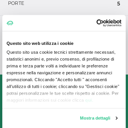
PORTE
5
CONSUMI
Questo sito web utilizza i cookie
CONSUMO
(L/100 Km)
Questo sito usa cookie tecnici strettamente necessari,
statistici anonimi e, previo consenso, di profilazione di
EMISSIONI DI CO2
-
prima e terza parte volti a individuare le preferenze
espresse nella navigazione e personalizzare annunci
promozionali. Cliccando "Accetto tutti " acconsenti
Come funziona

all’utilizzo di tutti i cookie; cliccando su "Gestisci cookie"
il Noleggio a Lungo Termine 
potrai personalizzare le tue scelte rispetto ai cookie. Per
maggiori informazioni sui cookie clicca
qui.
con CarPlanner?
Mostra dettagli
Grazie alla collaborazione con le migliori società
di Noleggio, ti garantiamo sempre le offerte più