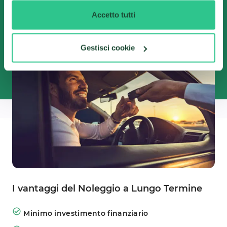
vantaggiose del mercato. Dovrai solo scegliere
Accetto tutti
l'auto che preferisci tra centinaia di offerte
disponibili!
Gestisci cookie
I vantaggi del Noleggio a Lungo Termine
Minimo investimento finanziario