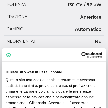
POTENZA
130 CV / 96 kW
TRAZIONE
Anteriore
CAMBIO
Automatico
NEOPATENTATI
No
DIMENSIONI
Questo sito web utilizza i cookie
DIMENSIONI
459 x 191 x 163
Questo sito usa cookie tecnici strettamente necessari,
statistici anonimi e, previo consenso, di profilazione di
BAGAGLIAIO
555/1752 L
prima e terza parte volti a individuare le preferenze
espresse nella navigazione e personalizzare annunci
promozionali. Cliccando "Accetto tutti " acconsenti
POSTI
5