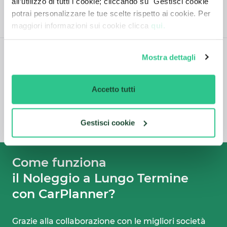
all’utilizzo di tutti i cookie; cliccando su "Gestisci cookie"
potrai personalizzare le tue scelte rispetto ai cookie. Per
PORTE
5
maggiori informazioni sui cookie clicca
qui.
Mostra dettagli
CONSUMI
Accetto tutti
CONSUMO
(L/100 Km)
EMISSIONI DI CO2
-
Gestisci cookie
Come funziona

il Noleggio a Lungo Termine 
con CarPlanner?
Grazie alla collaborazione con le migliori società