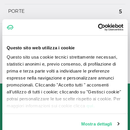
PORTE
5
CONSUMI
Questo sito web utilizza i cookie
CONSUMO
(L/100 Km)
Questo sito usa cookie tecnici strettamente necessari,
statistici anonimi e, previo consenso, di profilazione di
prima e terza parte volti a individuare le preferenze
EMISSIONI DI CO2
-
espresse nella navigazione e personalizzare annunci
promozionali. Cliccando "Accetto tutti " acconsenti
all’utilizzo di tutti i cookie; cliccando su "Gestisci cookie"
Come funziona

potrai personalizzare le tue scelte rispetto ai cookie. Per
il Noleggio a Lungo Termine 
maggiori informazioni sui cookie clicca
qui.
con CarPlanner?
Mostra dettagli
Grazie alla collaborazione con le migliori società