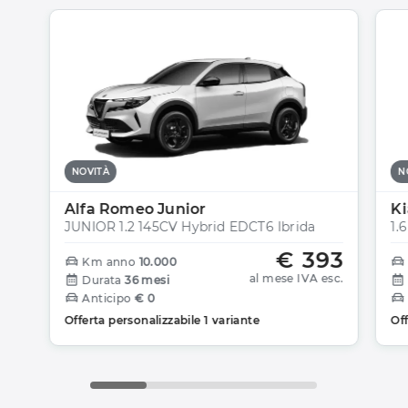
NOVITÀ
N
Alfa Romeo Junior
Ki
JUNIOR 1.2 145CV Hybrid EDCT6 Ibrida
1.
€ 393
Km anno
10.000
al mese IVA esc.
Durata
36 mesi
Anticipo
€ 0
Offerta personalizzabile 1 variante
Off