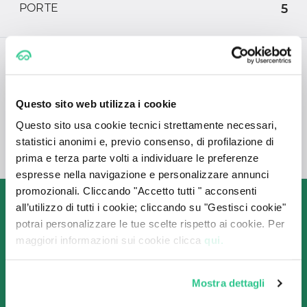
PORTE
5
CONSUMI
Questo sito web utilizza i cookie
CONSUMO
(L/100 Km)
Questo sito usa cookie tecnici strettamente necessari,
statistici anonimi e, previo consenso, di profilazione di
EMISSIONI DI CO2
-
prima e terza parte volti a individuare le preferenze
espresse nella navigazione e personalizzare annunci
promozionali. Cliccando "Accetto tutti " acconsenti
Come funziona

all’utilizzo di tutti i cookie; cliccando su "Gestisci cookie"
il Noleggio a Lungo Termine 
potrai personalizzare le tue scelte rispetto ai cookie. Per
maggiori informazioni sui cookie clicca
qui.
con CarPlanner?
Mostra dettagli
Grazie alla collaborazione con le migliori società
di Noleggio, ti garantiamo sempre le offerte più