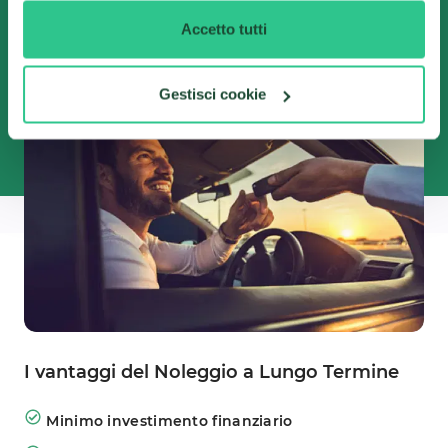
vantaggiose del mercato. Dovrai solo scegliere
Accetto tutti
l'auto che preferisci tra centinaia di offerte
disponibili!
Gestisci cookie
I vantaggi del Noleggio a Lungo Termine
Minimo investimento finanziario