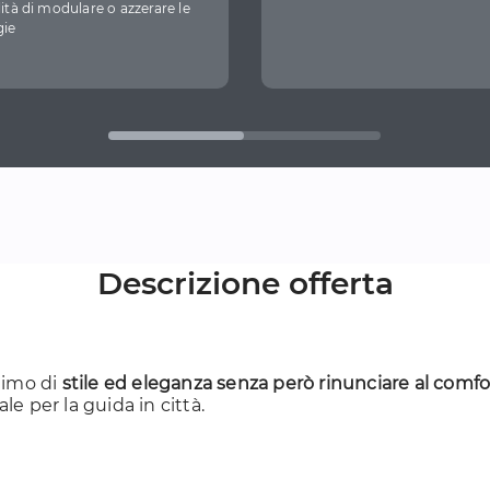
lità di modulare o azzerare le
gie
Descrizione offerta
imo di
stile ed eleganza senza però rinunciare al comfo
e per la guida in città.