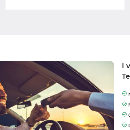
I 
T
M
N
C
R