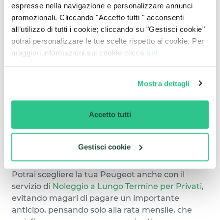
espresse nella navigazione e personalizzare annunci
Peugeot è un marchio che ha fatto
promozionali. Cliccando "Accetto tutti " acconsenti
dell’innovazione il suo cavallo di battaglia, una
all’utilizzo di tutti i cookie; cliccando su "Gestisci cookie"
casa automobilistica storica, che ha saputo
potrai personalizzare le tue scelte rispetto ai cookie. Per
reinventarsi ogni volta, stando sempre un passo
maggiori informazioni sui cookie clicca
qui.
più avanti.
Scegliendo il
Noleggio a Lungo Termine
che
offriamo, avrai accesso all’unicità che questi
Mostra dettagli
modelli propongono, non rinunciando alla
convenienza del nostro servizio.
Accetto tutti
Offriamo servizi per tutti, a partire dal
Noleggio a
Lungo Termine per aziende e partite IVA
, che
oltre a tutti i vantaggi generici della nostra
Gestisci cookie
proposta, permette di accedere a importanti
vantaggi fiscali e gestionali.
Potrai scegliere la tua Peugeot anche con il
servizio di
Noleggio a Lungo Termine per Privati
,
evitando magari di pagare un importante
anticipo, pensando solo alla rata mensile, che