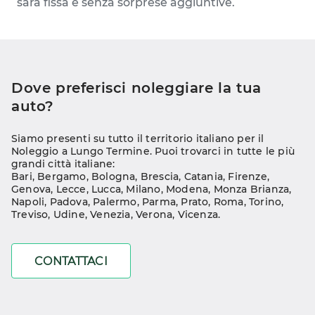
sarà fissa e senza sorprese aggiuntive.
Dove preferisci noleggiare la tua 
auto?
Siamo presenti su tutto il territorio italiano per il 
Noleggio a Lungo Termine. Puoi trovarci in tutte le più 
grandi città italiane:
Bari
, 
Bergamo
, 
Bologna
, 
Brescia
, 
Catania
, 
Firenze
, 
Genova
, 
Lecce
, 
Lucca
, 
Milano
, 
Modena
, 
Monza Brianza
, 
Napoli
, 
Padova
, 
Palermo
, 
Parma
, 
Prato
, 
Roma
, 
Torino
, 
Treviso
, 
Udine
, 
Venezia
, 
Verona
, 
Vicenza
.
CONTATTACI