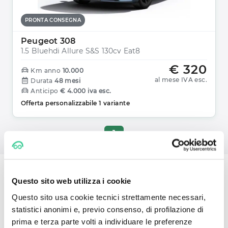
PRONTA CONSEGNA
Peugeot 308
1.5 Bluehdi Allure S&s 130cv Eat8
€ 320
Km anno
10.000
al mese IVA esc.
Durata
48 mesi
Anticipo
€ 4.000 iva esc.
Offerta personalizzabile 1 variante
1
Questo sito web utilizza i cookie
Noleggio a Lungo Termine: scegli
Questo sito usa cookie tecnici strettamente necessari,
una Peugeot per la tua
statistici anonimi e, previo consenso, di profilazione di
prima e terza parte volti a individuare le preferenze
convenienza