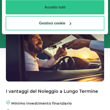
vantaggiose del mercato. Dovrai solo scegliere
Accetto tutti
l'auto che preferisci tra centinaia di offerte
disponibili!
Gestisci cookie
I vantaggi del Noleggio a Lungo Termine
Minimo investimento finanziario