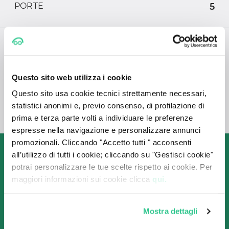
PORTE
5
CONSUMI
Questo sito web utilizza i cookie
CONSUMO
(L/100 Km)
Questo sito usa cookie tecnici strettamente necessari,
statistici anonimi e, previo consenso, di profilazione di
EMISSIONI DI CO2
-
prima e terza parte volti a individuare le preferenze
espresse nella navigazione e personalizzare annunci
promozionali. Cliccando "Accetto tutti " acconsenti
Come funziona

all’utilizzo di tutti i cookie; cliccando su "Gestisci cookie"
il Noleggio a Lungo Termine 
potrai personalizzare le tue scelte rispetto ai cookie. Per
maggiori informazioni sui cookie clicca
qui.
con CarPlanner?
Mostra dettagli
Grazie alla collaborazione con le migliori società
di Noleggio, ti garantiamo sempre le offerte più